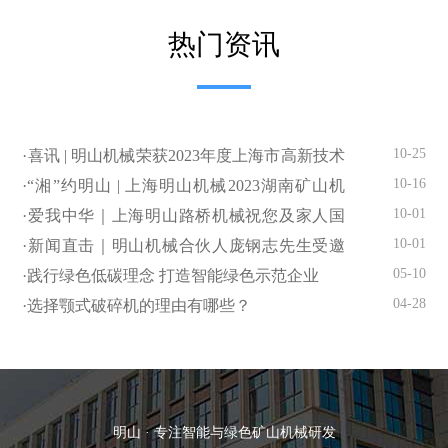
热门资讯
10-25
·喜讯 | 明山机械荣获2023年度上海市高新技术
企业认定
10-16
·“湘”约明山 | 上海明山机械2023湖南矿山机
械、砂石尾矿展闪亮登场
10-01
·爱我中华｜上海明山路桥机械祝您及家人国
庆快乐
10-01
·新闻直击｜明山机械合伙人庞钢志先生受邀
参加国庆招待会
05-10
·践行绿色低碳理念 打造智能绿色示范企业
04-28
·选择颚式破碎机的理由有哪些？
明山 · 专注智能与绿色矿山机械研发