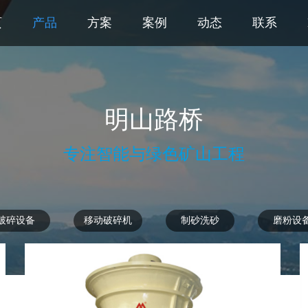
页
产品
方案
案例
动态
联系
页
产品
方案
案例
动态
联系
明山路桥
专注智能与绿色矿山工程
破碎设备
移动破碎机
制砂洗砂
磨粉设