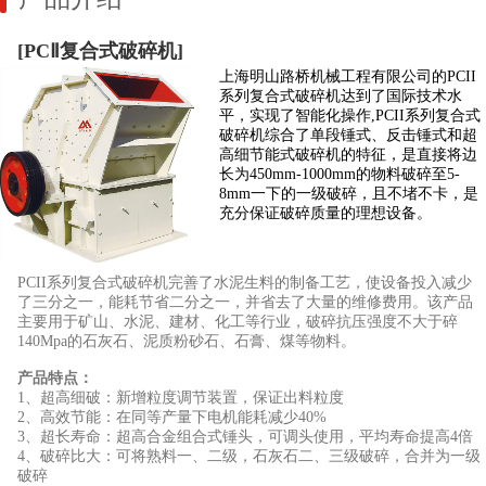
[PCⅡ复合式破碎机]
上海明山路桥机械工程有限公司的PCII
系列复合式破碎机达到了国际技术水
平，实现了智能化操作,PCII系列复合式
破碎机综合了单段锤式、反击锤式和超
高细节能式破碎机的特征，是直接将边
长为450mm-1000mm的物料破碎至5-
8mm一下的一级破碎，且不堵不卡，是
充分保证破碎质量的理想设备​。
PCII系列复合式破碎机完善了水泥生料的制备工艺，使设备投入减少
了三分之一，能耗节省二分之一，并省去了大量的维修费用。该产品
主要用于矿山、水泥、建材、化工等行业，破碎抗压强度不大于碎
140Mpa的石灰石、泥质粉砂石、石膏、煤等物料。
产品特点：
1、超高细破：新增粒度调节装置，保证出料粒度
2、高效节能：在同等产量下电机能耗减少40%
3、超长寿命：超高合金组合式锤头，可调头使用，平均寿命提高4倍
4、破碎比大：可将熟料一、二级，石灰石二、三级破碎，合并为一级
破碎