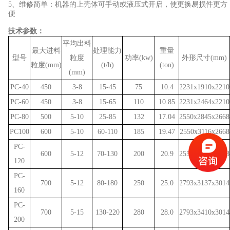
5、维修简单：机器的上壳体可手动或液压式开启，使更换易损件更方
便
技术参数：
平均出料
最大进料
处理能力
重量
型号
粒度
功率(kw)
外形尺寸(mm)
粒度(mm)
(t/h)
(ton)
(mm)
PC-40
450
3-8
15-45
75
10.4
2231x1910x2210
PC-60
450
3-8
15-65
110
10.85
2231x2464x2210
PC-80
500
5-10
25-85
132
17.04
2550x2845x2668
PC100
600
5-10
60-110
185
19.47
2550x3116x2668
PC-
600
5-12
70-130
200
20.9
2550x3378x2668
120
PC-
700
5-12
80-180
250
25.0
2793x3137x3014
160
PC-
700
5-15
130-220
280
28.0
2793x3410x3014
200