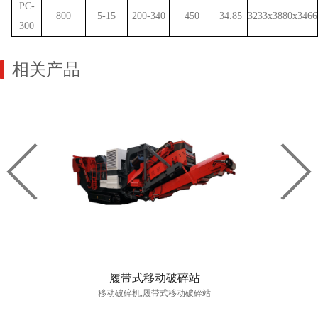
PC-
800
5-15
200-340
450
34.85
3233x3880x3466
300
相关产品
能破碎机
履带式移动破碎站
巴马克
系列破碎,|破
移动破碎机,履带式移动破碎站
破碎机