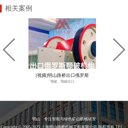
相关案例
圆锥破碎机
[视频]明山路桥出口俄罗斯
[视频]
圆锥破碎机
颚破，颚破出口
上海明山路
颚破机组
明山 · 专注智能与绿色矿山机械研发
Copyright © 2005-2025 上海明山路桥机械工程有限公司 版权所有 TEL：