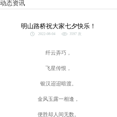
动态资讯
明山路桥祝大家七夕快乐！
2022-08-04
3597 次
纤云弄巧，
飞星传恨，
银汉迢迢暗渡。
金风玉露一相逢，
便胜却人间无数。