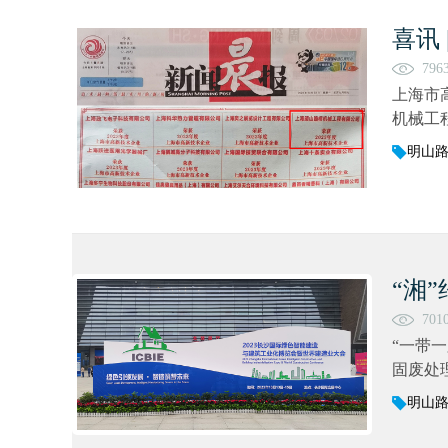
喜讯
796
上海市
机械工
明山
“湘
701
“一带一
固废处
明山路