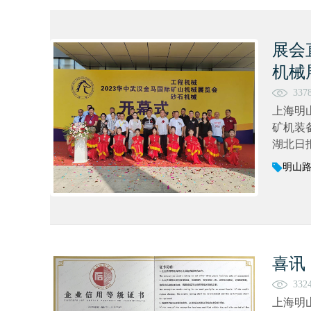
展会
机械
337
上海明
矿机装
湖北日
明山
喜讯
332
上海明