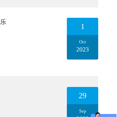
乐
1
Oct
2023
29
Sep