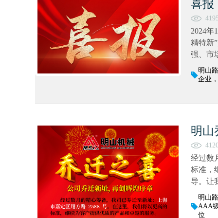
喜报
419
202
精特新
强、市
明山
企业
明山
412
经过数
标准，
导。让
明山路
AA
位