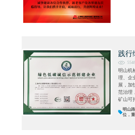
践行
554
明山机
理、企
展，加
范治理
矿山可持
明山
位，