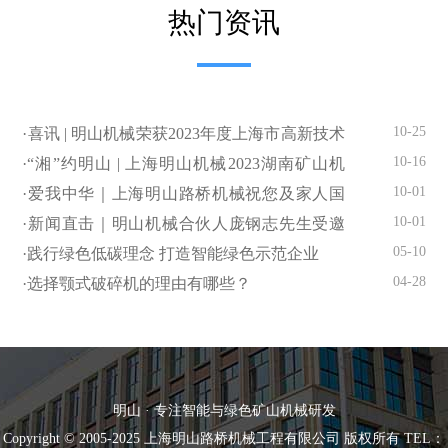
热门资讯
10-25
·喜讯 | 明山机械荣获2023年度上海市高新技术
企业认定
10-16
·“湘”约明山 | 上海明山机械2023湖南矿山机
械、砂石尾矿展闪亮登场
10-01
·爱我中华｜上海明山路桥机械祝您及家人国
庆快乐
10-01
·新闻直击｜明山机械合伙人庞钢志先生受邀
参加国庆招待会
05-10
·践行绿色低碳理念 打造智能绿色示范企业
04-28
·选择颚式破碎机的理由有哪些？
明山 · 专注智能与绿色矿山机械研发
Copyright © 2005-2025 上海明山路桥机械工程有限公司 版权所有 TEL：